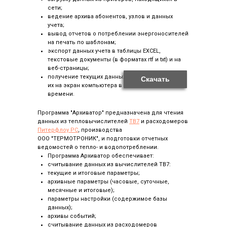
сети;
ведение архива абонентов, узлов и данных
учета;
вывод отчетов о потреблении энергоносителей
на печать по шаблонам;
экспорт данных учета в таблицы EXCEL,
текстовые документы (в форматах rtf и txt) и на
веб-страницы;
получение текущих данных с приборов и вывод
Скачать
их на экран компьютера в режиме реального
времени.
Программа "Архиватор" предназначена для чтения
данных из тепловычислителей
ТВ7
и расходомеров
Питерфлоу РС
, производства
ООО "ТЕРМОТРОНИК", и подготовки отчетных
ведомостей о тепло- и водопотреблении.
Программа Архиватор обеспечивает:
считывание данных из вычислителей ТВ7:
текущие и итоговые параметры;
архивные параметры (часовые, суточные,
месячные и итоговые);
параметры настройки (содержимое базы
данных);
архивы событий;
считывание данных из расходомеров