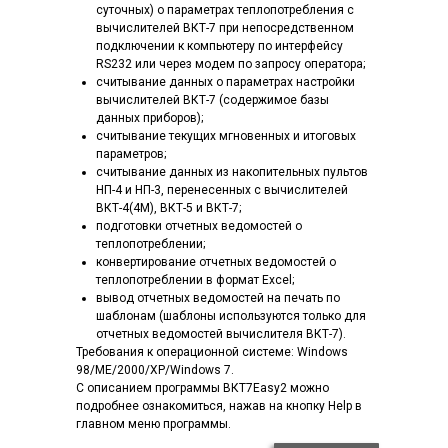
суточных) о параметрах теплопотребления с
вычислителей ВКТ-7 при непосредственном
подключении к компьютеру по интерфейсу
RS232 или через модем по запросу оператора;
считывание данных о параметрах настройки
вычислителей ВКТ-7 (содержимое базы
данных приборов);
считывание текущих мгновенных и итоговых
параметров;
считывание данных из накопительных пультов
НП-4 и НП-3, перенесенных с вычислителей
ВКТ-4(4М), ВКТ-5 и ВКТ-7;
подготовки отчетных ведомостей о
теплопотреблении;
конвертирование отчетных ведомостей о
теплопотреблении в формат Excel;
вывод отчетных ведомостей на печать по
шаблонам (шаблоны используются только для
отчетных ведомостей вычислителя ВКТ-7).
Требования к операционной системе: Windows
98/ME/2000/XP/Windows 7.
C описанием программы ВКТ7Easy2 можно
подробнее ознакомиться, нажав на кнопку Help в
главном меню программы.