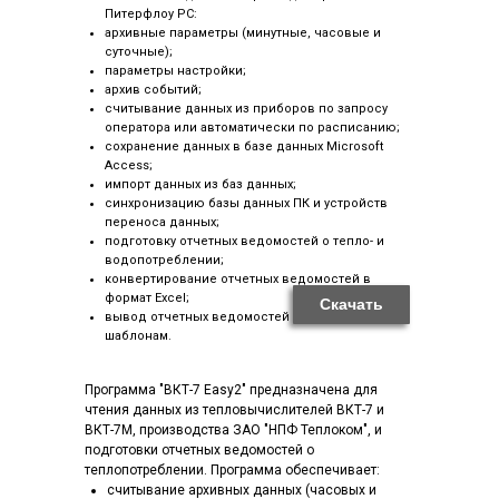
Питерфлоу РС:
архивные параметры (минутные, часовые и
суточные);
параметры настройки;
архив событий;
считывание данных из приборов по запросу
оператора или автоматически по расписанию;
сохранение данных в базе данных Microsoft
Access;
импорт данных из баз данных;
синхронизацию базы данных ПК и устройств
переноса данных;
подготовку отчетных ведомостей о тепло- и
водопотреблении;
конвертирование отчетных ведомостей в
формат Excel;
Скачать
вывод отчетных ведомостей на печать по
шаблонам.
Программа "ВКТ-7 Easy2" предназначена для
чтения данных из тепловычислителей ВКТ-7 и
ВКТ-7М, производства ЗАО "НПФ Теплоком", и
подготовки отчетных ведомостей о
теплопотреблении. Программа обеспечивает:
считывание архивных данных (часовых и